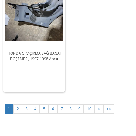
HONDA CRV ÇIKMA SAĞ BAGAJ
DÖŞEMESİ, 1997-1998 Arası
Araçlarla Uyumludur
1
2
3
4
5
6
7
8
9
10
>
>>